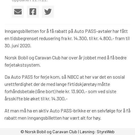
Inngangsbilletten for å få rabatt på Auto PASS-avtaler har fått
en tidsbegrenset redusering fra kr. 14.300, til kr. 4.800,- fram til
30. juni 2020.
Norsk Bobil og Caravan Club har over år jobbet med å få bedre
ferjetakstsystem.
Da Auto PASS for ferje kom, så NBCC at her var det en sosial
urettferdighet der de med lange firtidskjøretøy måtte
forhåndsbetale (låne bort) hele kr. 13.900,- som ved siste
årsskifte ble øket til kr. 14.300,-
At man må ha en aktiv Auto PASS-brikke er en selvfølge for å få
rabatt men inngangsbilletten har vært alt for høy.
Her har NBCC gjort henvendelser direkte til
© Norsk Bobil og Caravan Club | Løsning:
StyreWeb