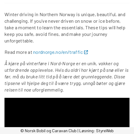
Winter driving in Northern Norway is unique, beautiful, and
challenging. If you’ve never driven on snow or ice before,
take a moment to learn the essentials. These tips will help
keep you safe, avoid fines, and make your journey
unforgettable.
Read more at
nordnorge.no/en/traffic
Å kjøre på vinterføre i Nord-Norge er en unik, vakker og
utfordrende opplevelse. Hvis du aldri har kjørt på snø eller is
før, må du bruke litt tid på å lære det grunnleggende. Disse
tipsene vil hjelpe deg til å være trygg, unngå bøter og gjøre
reisen til noe uforglemmelig.
© Norsk Bobil og Caravan Club | Løsning:
StyreWeb