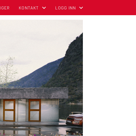
NGER
KONTAKT
LOGG INN
KONTAKT OSS
MIN SIDE FOR MEDLEMMER (GNIST)
ADMINISTRASJON
FOR TILLITSVALGTE (STYREWEB)
STYREOVERSIKT
NBCC INTRANETT FOR TILLITSVALGT
SENTRALE KOMITEER
OM DIGITALT MEDLEMSKORT (GNIST) O