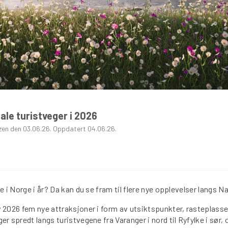
GRAFISK PROFIL
ANNONSERING / ADVERTISING
le turistveger i 2026
zen den 03.06.26. Oppdatert 04.06.26.
ie i Norge i år? Da kan du se fram til flere nye opplevelser langs N
v 2026 fem nye attraksjoner i form av utsiktspunkter, rasteplasse
er spredt langs turistvegene fra Varanger i nord til Ryfylke i sør, 