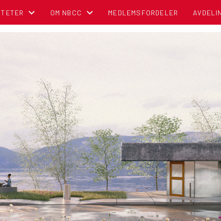
ITETER
OM NBCC
MEDLEMSFORDELER
AVDELI
NDER
BLI MEDLEM!
OM NORSK BOBIL OG CARAVAN CLUB
TIPS OG RÅD
POLITISK REGNSKAP
NBCC I MEDIA
CAMPINGBROSJYRER
VEDTEKTER
CAMPINGPORTALEN