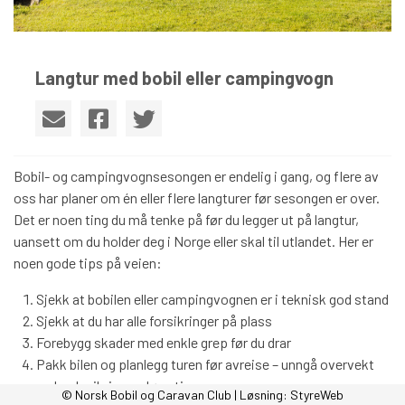
Langtur med bobil eller campingvogn
Bobil- og campingvognsesongen er endelig i gang, og flere av
oss har planer om én eller flere langturer før sesongen er over.
Det er noen ting du må tenke på før du legger ut på langtur,
uansett om du holder deg i Norge eller skal til utlandet. Her er
noen gode tips på veien:
Sjekk at bobilen eller campingvognen er i teknisk god stand
Sjekk at du har alle forsikringer på plass
Forebygg skader med enkle grep før du drar
Pakk bilen og planlegg turen før avreise – unngå overvekt
og husk sikring av løse ting
© Norsk Bobil og Caravan Club | Løsning:
StyreWeb