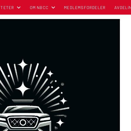
ITETER
OM NBCC
MEDLEMSFORDELER
AVDELI
NDER
BLI MEDLEM!
OM NORSK BOBIL OG CARAVAN CLUB
TIPS OG RÅD
POLITISK REGNSKAP
NBCC I MEDIA
CAMPINGBROSJYRER
VEDTEKTER
CAMPINGPORTALEN