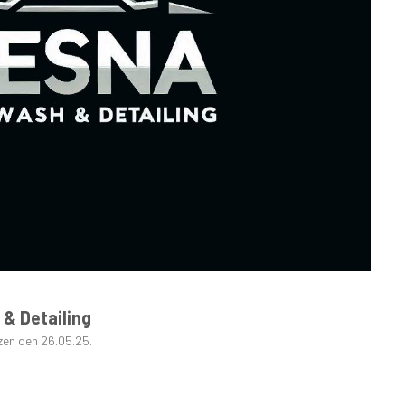
GRAFISK PROFIL
ANNONSERING / ADVERTISING
& Detailing
zen den 26.05.25.