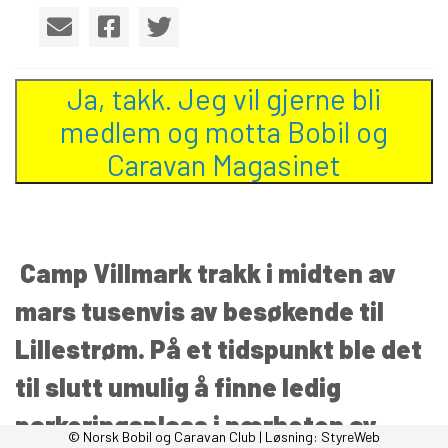
Ja, takk. Jeg vil gjerne bli
medlem og motta Bobil og
Caravan Magasinet
Camp Villmark trakk i midten av
mars tusenvis av besøkende til
Lillestrøm. På et tidspunkt ble det
til slutt umulig å finne ledig
parkeringsplass i nærheten av
© Norsk Bobil og Caravan Club | Løsning:
StyreWeb