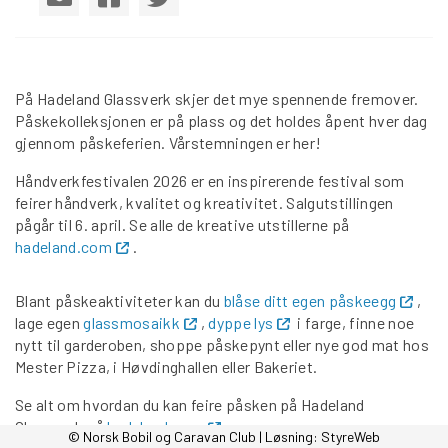
På Hadeland Glassverk skjer det mye spennende fremover.
Påskekolleksjonen er på plass og det holdes åpent hver dag
gjennom påskeferien. Vårstemningen er her!
Håndverkfestivalen 2026 er en inspirerende festival som
feirer håndverk, kvalitet og kreativitet. Salgutstillingen
pågår til 6. april. Se alle de kreative utstillerne på
hadeland.com
.
Blant påskeaktiviteter kan du
blåse ditt egen påskeegg
,
lage egen
glassmosaikk
,
dyppe lys
i farge, finne noe
nytt til garderoben, shoppe påskepynt eller nye god mat hos
Mester Pizza, i Høvdinghallen eller Bakeriet.
Se alt om hvordan du kan feire påsken på Hadeland
Glassverk på
hadeland.com
.
© Norsk Bobil og Caravan Club | Løsning:
StyreWeb