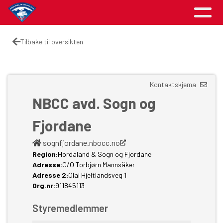
Tilbake til oversikten
Kontaktskjema
NBCC avd. Sogn og
Fjordane
sognfjordane.nbocc.no
Region:
Hordaland & Sogn og Fjordane
Adresse:
C/O Torbjørn Mannsåker
Adresse 2:
Olai Hjeltlandsveg 1
Org.nr:
911845113
Styremedlemmer