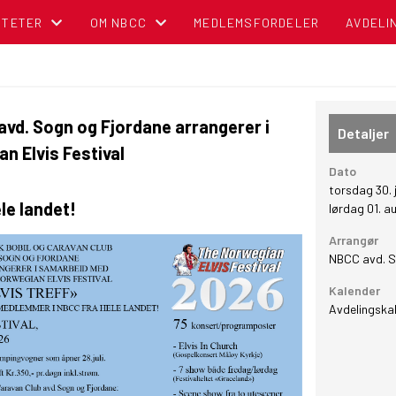
ITETER
OM NBCC
MEDLEMSFORDELER
AVDELI
NDER
BLI MEDLEM!
OM NORSK BOBIL OG CARAVAN CLUB
avd. Sogn og Fjordane arrangerer i
Detaljer
 Elvis Festival
TIPS OG RÅD
Dato
torsdag 30. 
POLITISK REGNSKAP
le landet!
lørdag 01. 
Arrangør
NBCC I MEDIA
NBCC avd. S
Kalender
CAMPINGBROSJYRER
Avdelingska
VEDTEKTER
CAMPINGPORTALEN