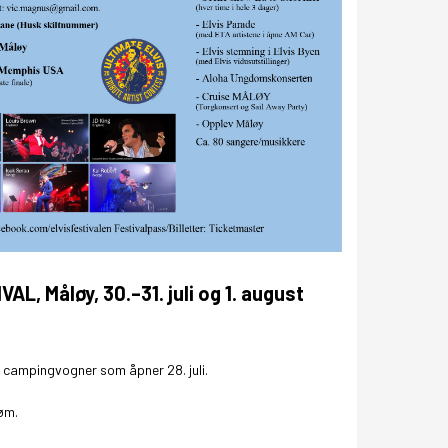
GRAFISK PROFIL
ANNONSERING / ADVERTISING
, Måløy, 30.–31. juli og 1. august
 campingvogner som åpner 28. juli.
røm.