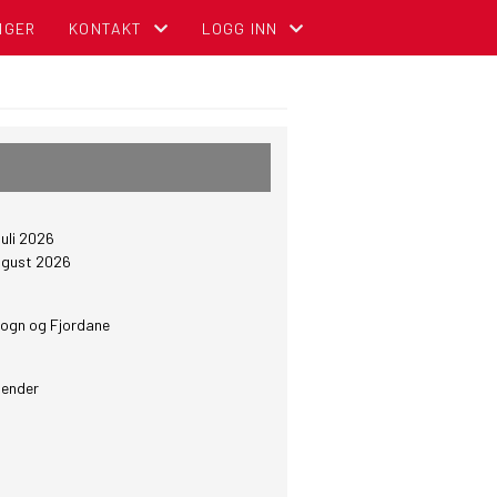
NGER
KONTAKT
LOGG INN
KONTAKT OSS
MIN SIDE FOR MEDLEMMER (GNIST)
ADMINISTRASJON
FOR TILLITSVALGTE (STYREWEB)
STYREOVERSIKT
NBCC INTRANETT FOR TILLITSVALGT
juli 2026
SENTRALE KOMITEER
OM DIGITALT MEDLEMSKORT (GNIST) O
august 2026
ogn og Fjordane
lender