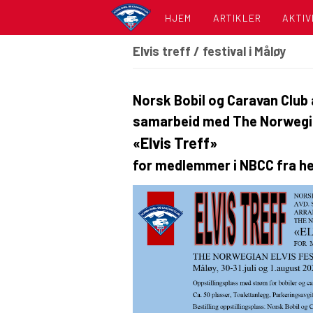
HJEM
ARTIKLER
AKTIV
Elvis treff / festival i Måløy
KALE
LISTE
Norsk Bobil og Caravan Club 
samarbeid med The Norwegian
«Elvis Treff»
for medlemmer i NBCC fra he