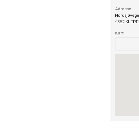
Adresse
GRAFISK PROFIL
Nordsjøvege
4352
KLEPP
ANNONSERING / ADVERTISING
Kart