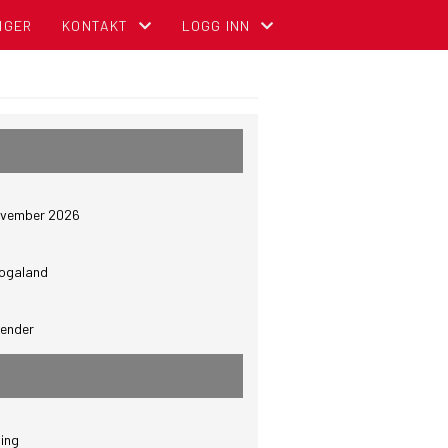
NGER
KONTAKT
LOGG INN
KONTAKT OSS
MIN SIDE FOR MEDLEMMER (GNIST)
ADMINISTRASJON
FOR TILLITSVALGTE (STYREWEB)
STYREOVERSIKT
NBCC INTRANETT FOR TILLITSVALGT
november 2026
SENTRALE KOMITEER
OM DIGITALT MEDLEMSKORT (GNIST) O
ogaland
lender
ing