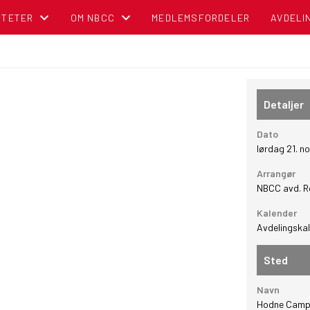
ITETER
OM NBCC
MEDLEMSFORDELER
AVDELI
NDER
BLI MEDLEM!
OM NORSK BOBIL OG CARAVAN CLUB
Detaljer
TIPS OG RÅD
Dato
lørdag 21. 
POLITISK REGNSKAP
Arrangør
NBCC avd. R
NBCC I MEDIA
Kalender
Avdelingska
CAMPINGBROSJYRER
Sted
VEDTEKTER
Navn
CAMPINGPORTALEN
Hodne Camp