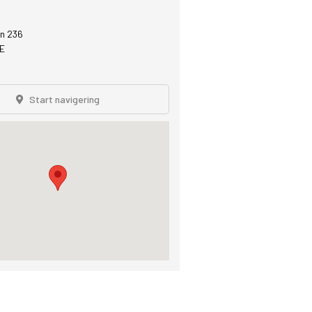
n 236
E
Start navigering