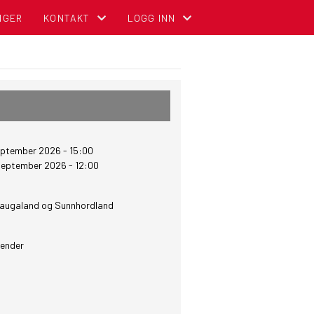
NGER
KONTAKT
LOGG INN
KONTAKT OSS
MIN SIDE FOR MEDLEMMER (GNIST)
ADMINISTRASJON
FOR TILLITSVALGTE (STYREWEB)
STYREOVERSIKT
NBCC INTRANETT FOR TILLITSVALGT
eptember 2026 - 15:00
SENTRALE KOMITEER
OM DIGITALT MEDLEMSKORT (GNIST) O
september 2026 - 12:00
augaland og Sunnhordland
lender