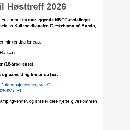
til Høsttreff 2026
GRAFISK PROFIL
medlemmer fra 
nærliggende NBCC-avdelinger
ANNONSERING / ADVERTISING
helg på 
Kulleseidkanalen Gjestehamn på Bømlo
, 
let minker dag for dag.
 Hansen
er (18-årsgrense)
 og påmelding finner du her:
/informasjon/nyheter/vis/?
2586&af=1
 campingvenner, og ønsker dere hjertelig velkommen 