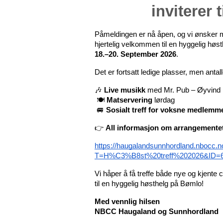
inviterer 
Påmeldingen er nå åpen, og vi ønsker 
hjertelig velkommen til en hyggelig høst
18.–20. September 2026
.
Det er fortsatt ledige plasser, men antal
🎶 
Live musikk
 med Mr. Pub – Øyvind
 🍽️ 
Matservering
 lørdag
 🚐 
Sosialt treff for voksne medlemm
👉 
All informasjon om arrangementet
https://haugalandsunnhordland.nbocc.no
T=H%C3%B8st%20treff%202026&ID=6
Vi håper å få treffe både nye og kjente
til en hyggelig høsthelg på Bømlo!
Med vennlig hilsen
NBCC Haugaland og Sunnhordland