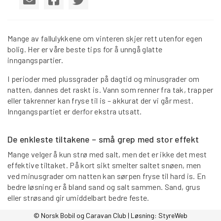
Mange av fallulykkene om vinteren skjer rett utenfor egen
bolig. Her er våre beste tips for å unngå glatte
inngangspartier.
I perioder med plussgrader på dagtid og minusgrader om
natten, dannes det raskt is. Vann som renner fra tak, trapper
eller takrenner kan fryse til is – akkurat der vi går mest.
Inngangspartiet er derfor ekstra utsatt.
De enkleste tiltakene – små grep med stor effekt
Mange velger å kun strø med salt, men det er ikke det mest
effektive tiltaket. På kort sikt smelter saltet snøen, men
ved minusgrader om natten kan sørpen fryse til hard is. En
bedre løsning er å bland sand og salt sammen. Sand, grus
eller strøsand gir umiddelbart bedre feste.
© Norsk Bobil og Caravan Club | Løsning:
StyreWeb
Les mer på Tryg Magasinet.