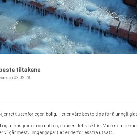
GRAFISK PROFIL
ANNONSERING / ADVERTISING
beste tiltakene
zen den 09.02.26.
jer rett utenfor egen bolig. Her er våre beste tips for å unngå gla
 og minusgrader om natten, dannes det raskt is. Vann som renner 
der vi går mest. Inngangspartiet er derfor ekstra utsatt.