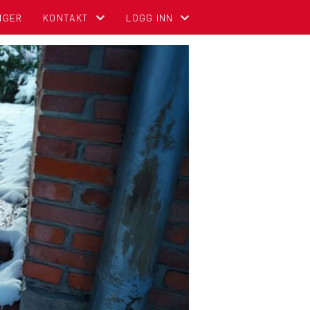
NGER
KONTAKT
LOGG INN
KONTAKT OSS
MIN SIDE FOR MEDLEMMER (GNIST)
ADMINISTRASJON
FOR TILLITSVALGTE (STYREWEB)
STYREOVERSIKT
NBCC INTRANETT FOR TILLITSVALGT
SENTRALE KOMITEER
OM DIGITALT MEDLEMSKORT (GNIST) O