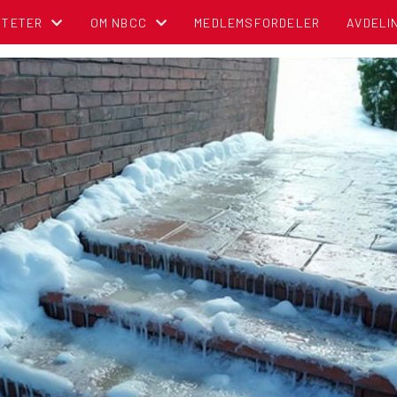
ITETER
OM NBCC
MEDLEMSFORDELER
AVDELI
NDER
BLI MEDLEM!
OM NORSK BOBIL OG CARAVAN CLUB
TIPS OG RÅD
POLITISK REGNSKAP
NBCC I MEDIA
CAMPINGBROSJYRER
VEDTEKTER
CAMPINGPORTALEN