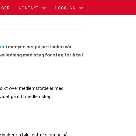
NGER
KONTAKT
LOGG INN
KONTAKT OSS
MIN SIDE FOR MEDLEMMER (GNIST)
ADMINISTRASJON
FOR TILLITSVALGTE (STYREWEB)
er
i menyen her på nettsiden vår.
STYREOVERSIKT
NBCC INTRANETT FOR TILLITSVALGT
veiledning med steg for steg for å ta i
SENTRALE KOMITEER
OM DIGITALT MEDLEMSKORT (GNIST) O
versikt over medlemsfordeler med
eviset på ditt medlemskap.
 bruker og følg instruksjonene på