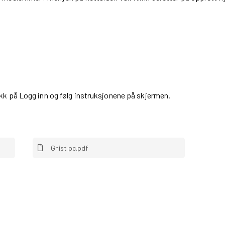
GRAFISK PROFIL
ANNONSERING / ADVERTISING
likk på Logg inn og følg instruksjonene på skjermen.
Gnist pc.pdf