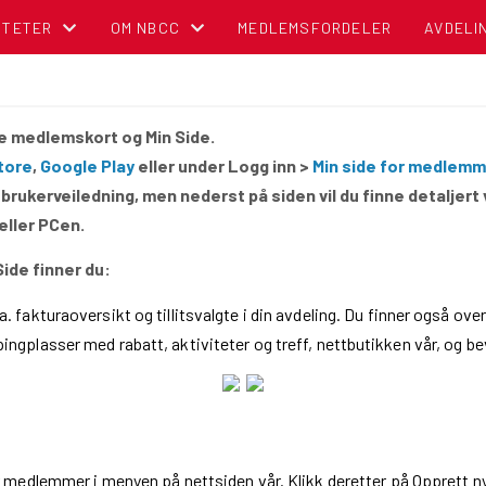
ITETER
OM NBCC
MEDLEMSFORDELER
AVDELI
NDER
BLI MEDLEM!
le medlemskort og Min Side.
OM NORSK BOBIL OG CARAVAN CLUB
tore
,
Google Play
eller under Logg inn >
Min side for medlemm
TIPS OG RÅD
 brukerveiledning, men nederst på siden vil du finne detaljert 
eller PCen.
POLITISK REGNSKAP
ide finner du:
NBCC I MEDIA
. fakturaoversikt og tillitsvalgte i din avdeling. Du finner også o
ingplasser med rabatt, aktiviteter og treff, nettbutikken vår, og b
CAMPINGBROSJYRER
VEDTEKTER
CAMPINGPORTALEN
 medlemmer i menyen på nettsiden vår. Klikk deretter på Opprett ny