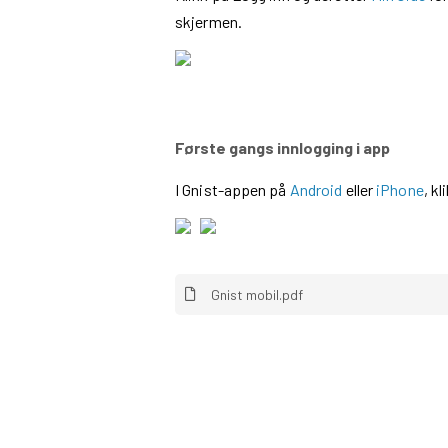
skjermen.
Første gangs innlogging i app
I Gnist-appen på
Android
eller
iPhone
, k
Gnist mobil.pdf