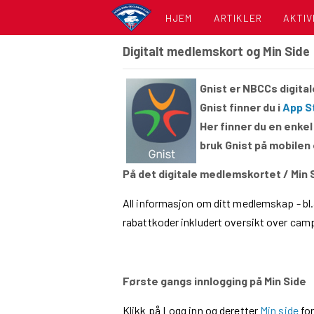
HJEM
ARTIKLER
AKTIV
Digitalt medlemskort og Min Side
KALE
Gnist er NBCCs digita
LISTE
Gnist finner du i
App S
Her finner du en enkel
bruk Gnist på mobilen 
På det digitale medlemskortet / Min S
All informasjon om ditt medlemskap - bl.a
rabattkoder inkludert oversikt over camp
Første gangs innlogging på Min Side
Klikk på Logg inn og deretter
Min side
for