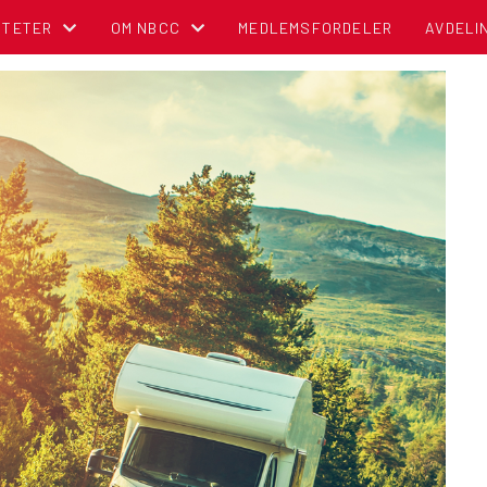
ITETER
OM NBCC
MEDLEMSFORDELER
AVDELI
NDER
BLI MEDLEM!
OM NORSK BOBIL OG CARAVAN CLUB
TIPS OG RÅD
POLITISK REGNSKAP
NBCC I MEDIA
CAMPINGBROSJYRER
VEDTEKTER
CAMPINGPORTALEN