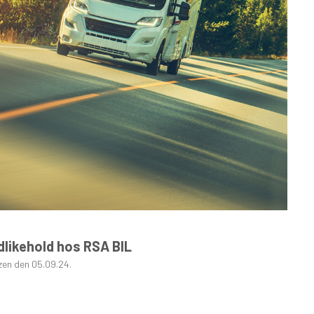
GRAFISK PROFIL
ANNONSERING / ADVERTISING
dlikehold hos RSA BIL
zen den 05.09.24.