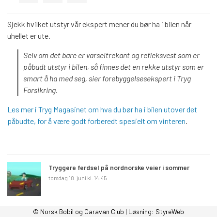
Sjekk hvilket utstyr vår ekspert mener du bør ha i bilen når
uhellet er ute.
Selv om det bare er varseltrekant og refleksvest som er
påbudt utstyr i bilen, så finnes det en rekke utstyr som er
smart å ha med seg, sier forebyggelsesekspert i Tryg
Forsikring.
Les mer i Tryg Magasinet om hva du bør ha i bilen utover det
påbudte, for å være godt forberedt spesielt om vinteren
.
Tryggere ferdsel på nordnorske veier i sommer
torsdag 18. juni kl. 14:45
Sjekk frontruten på bobilen før du skal på ferie
© Norsk Bobil og Caravan Club | Løsning:
StyreWeb