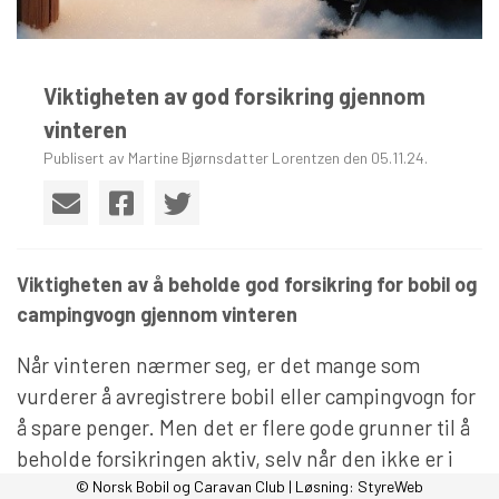
Viktigheten av god forsikring gjennom
vinteren
Publisert av Martine Bjørnsdatter Lorentzen den 05.11.24.
Viktigheten av å beholde god forsikring for bobil og
campingvogn gjennom vinteren
Når vinteren nærmer seg, er det mange som
vurderer å avregistrere bobil eller campingvogn for
å spare penger. Men det er flere gode grunner til å
beholde forsikringen aktiv, selv når den ikke er i
bruk, sier produktsjef Øyvind Stople i Tryg
© Norsk Bobil og Caravan Club | Løsning:
StyreWeb