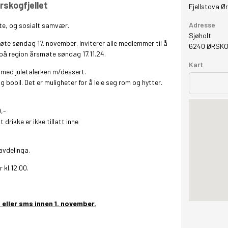
rskogfjellet
Fjellstova Ør
GRAFISK PROFIL
Adresse
øte, og sosialt samvær.
Sjøholt
te søndag 17. november. Inviterer alle medlemmer til å
ANNONSERING / ADVERTISING
6240
ØRSK
på region årsmøte søndag 17.11.24.
Kart
 med juletalerken m/dessert.
 bobil. Det er muligheter for å leie seg rom og hytter.
,-
drikke er ikke tillatt inne
avdelinga.
kl.12.00.
 eller sms innen 1. november.