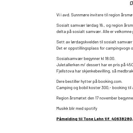
Ø
Vi i avd. Sunnmøre invitere til region årsm
Sosialt samvær lørdag 16., og region årsmø
delta på sosialt samvær. Alle er velkomne 
Sett av lørdagskvelden til sosialt samvær
Det er oppstillingsplass for campingvogn og
Sosialsamvær begynner kl 18.00.
Juletallerken m/ dessert har en pris på 450
Fjellstova har skjenkebevilling, så medbrakt 
Dere bestiller hytter på booking.com.
Camping og bobil koster 300,- booking til 
Region årsmøtet den 17 november begynner 
Musikk blir med spotify
Påmelding til Tone Lehn tlf. 40638280,