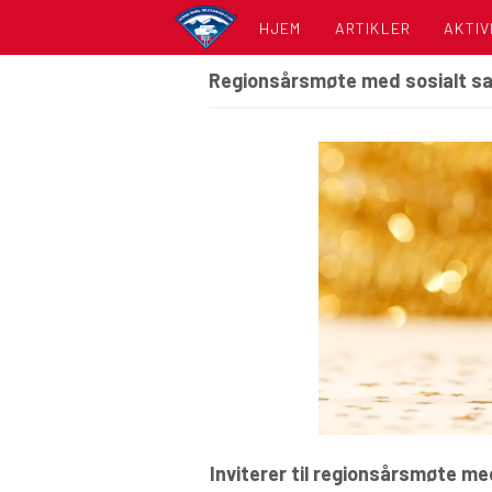
HJEM
ARTIKLER
AKTIV
Regionsårsmøte med sosialt 
KALE
LISTE
Inviterer til regionsårsmøte me