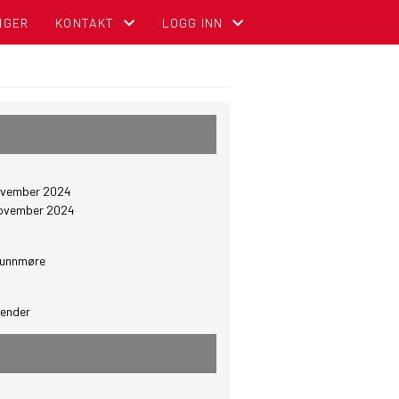
NGER
KONTAKT
LOGG INN
KONTAKT OSS
MIN SIDE FOR MEDLEMMER (GNIST)
ADMINISTRASJON
FOR TILLITSVALGTE (STYREWEB)
STYREOVERSIKT
NBCC INTRANETT FOR TILLITSVALGT
november 2024
SENTRALE KOMITEER
OM DIGITALT MEDLEMSKORT (GNIST) O
november 2024
Sunnmøre
lender