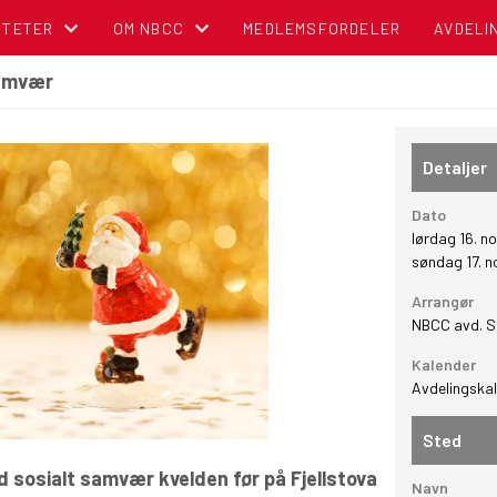
ITETER
OM NBCC
MEDLEMSFORDELER
AVDELI
samvær
NDER
BLI MEDLEM!
OM NORSK BOBIL OG CARAVAN CLUB
Detaljer
TIPS OG RÅD
Dato
lørdag 16. 
POLITISK REGNSKAP
søndag 17. 
Arrangør
NBCC I MEDIA
NBCC avd. 
Kalender
CAMPINGBROSJYRER
Avdelingska
VEDTEKTER
Sted
d sosialt samvær kvelden før på Fjellstova
CAMPINGPORTALEN
Navn