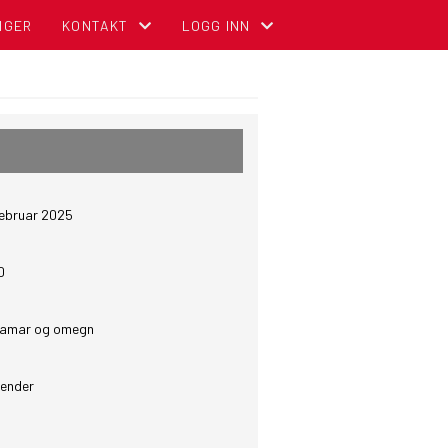
NGER
KONTAKT
LOGG INN
KONTAKT OSS
MIN SIDE FOR MEDLEMMER (GNIST)
ADMINISTRASJON
FOR TILLITSVALGTE (STYREWEB)
STYREOVERSIKT
NBCC INTRANETT FOR TILLITSVALGT
februar 2025
SENTRALE KOMITEER
OM DIGITALT MEDLEMSKORT (GNIST) O
0
Hamar og omegn
lender