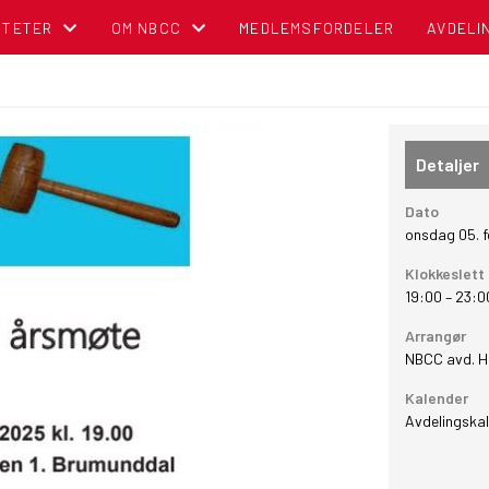
ITETER
OM NBCC
MEDLEMSFORDELER
AVDELI
NDER
BLI MEDLEM!
OM NORSK BOBIL OG CARAVAN CLUB
Detaljer
TIPS OG RÅD
Dato
onsdag 05. 
POLITISK REGNSKAP
Klokkeslett
19:00
–
23:0
NBCC I MEDIA
Arrangør
NBCC avd. 
CAMPINGBROSJYRER
Kalender
VEDTEKTER
Avdelingska
CAMPINGPORTALEN