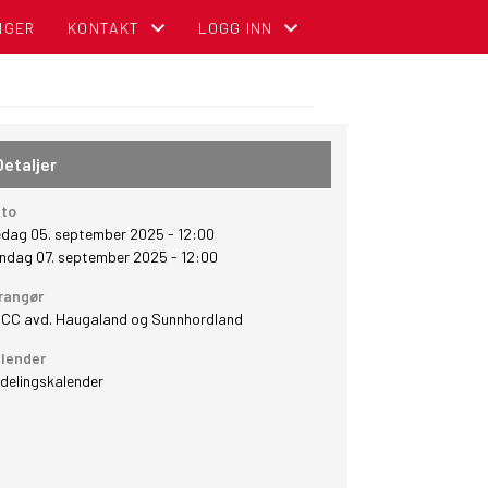
NGER
KONTAKT
LOGG INN
KONTAKT OSS
MIN SIDE FOR MEDLEMMER (GNIST)
ADMINISTRASJON
FOR TILLITSVALGTE (STYREWEB)
Detaljer
STYREOVERSIKT
NBCC INTRANETT FOR TILLITSVALGT
to
edag 05. september 2025 - 12:00
SENTRALE KOMITEER
OM DIGITALT MEDLEMSKORT (GNIST) O
ndag 07. september 2025 - 12:00
rangør
CC avd. Haugaland og Sunnhordland
lender
delingskalender