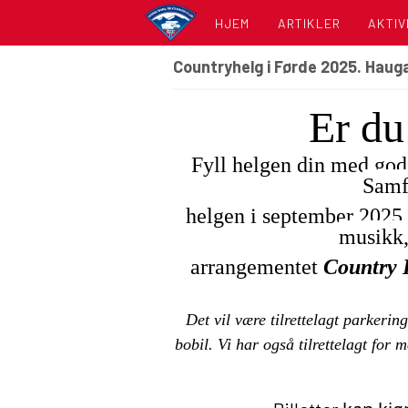
HJEM
ARTIKLER
AKTIV
Countryhelg i Førde 2025. Hau
KALE
Er du 
LISTE
Fyll helgen din med god
Samf
helgen i september 2025 i
musikk,
arrangementet
Country 
Det vil være tilrettelagt parker
bobil.
Vi har også tilrettelagt for 