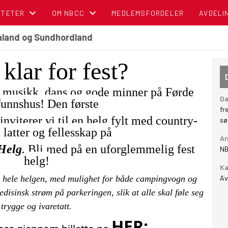
ITETER
OM NBCC
MEDLEMSFORDELER
AVDELI
galand og Sundhordland
NDER
BLI MEDLEM!
klar for fest?
OM NORSK BOBIL OG CARAVAN CLUB
 musikk, dans og gode minner på Førde
TIPS OG RÅD
Da
unnshus! Den første
fr
POLITISK REGNSKAP
nviterer vi til en helg fylt med country-
sø
 latter og fellesskap på
Ar
NBCC I MEDIA
Helg
.
Bli med på en uforglemmelig fest
NB
helg!
Ka
CAMPINGBROSJYRER
ing hele helgen, med mulighet for både campingvogn og
Av
medisinsk strøm på parkeringen, slik at alle skal føle seg
VEDTEKTER
trygge og ivaretatt.
HER:
CAMPINGPORTALEN