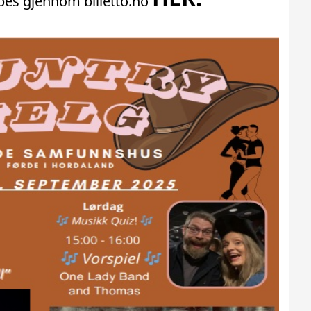
pes gjennom billetto.no
GRAFISK PROFIL
ANNONSERING / ADVERTISING