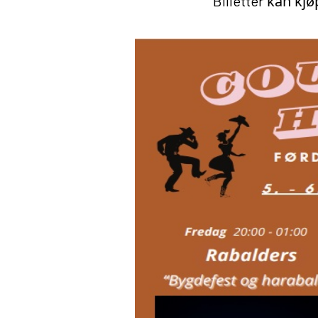
kan kjø
Billetter