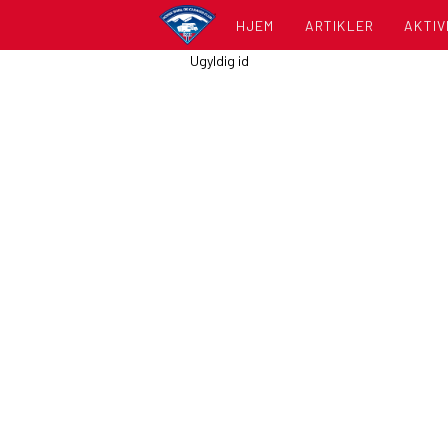
HJEM
ARTIKLER
AKTIV
Ugyldig id
KALE
LISTE