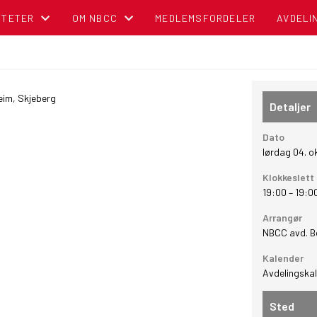
ITETER
OM NBCC
MEDLEMSFORDELER
AVDELI
NDER
BLI MEDLEM!
OM NORSK BOBIL OG CARAVAN CLUB
heim, Skjeberg
Detaljer
TIPS OG RÅD
Dato
lørdag 04. 
POLITISK REGNSKAP
Klokkeslett
19:00
–
19:0
NBCC I MEDIA
Arrangør
NBCC avd. B
CAMPINGBROSJYRER
Kalender
VEDTEKTER
Avdelingska
Sted
CAMPINGPORTALEN