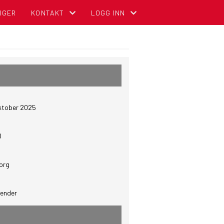
NGER
KONTAKT
LOGG INN
KONTAKT OSS
MIN SIDE FOR MEDLEMMER (GNIST)
ADMINISTRASJON
FOR TILLITSVALGTE (STYREWEB)
STYREOVERSIKT
NBCC INTRANETT FOR TILLITSVALGT
oktober 2025
SENTRALE KOMITEER
OM DIGITALT MEDLEMSKORT (GNIST) O
0
org
lender