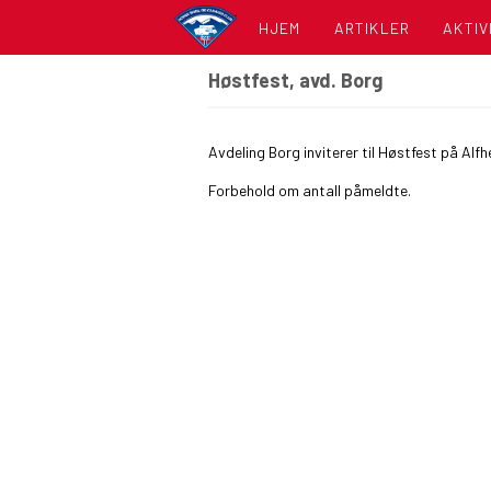
HJEM
ARTIKLER
AKTIV
Høstfest, avd. Borg
KALE
LISTE
Avdeling Borg inviterer til Høstfest på Alf
Forbehold om antall påmeldte.