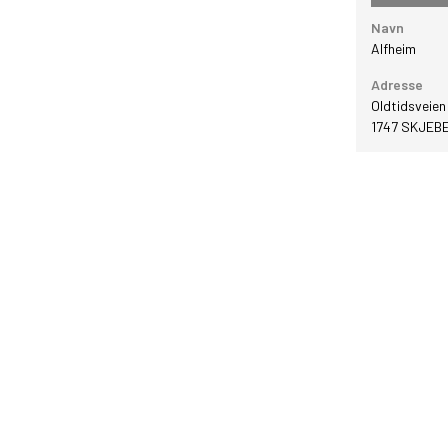
Navn
GRAFISK PROFIL
Alfheim
Adresse
ANNONSERING / ADVERTISING
Oldtidsveien
1747
SKJEB