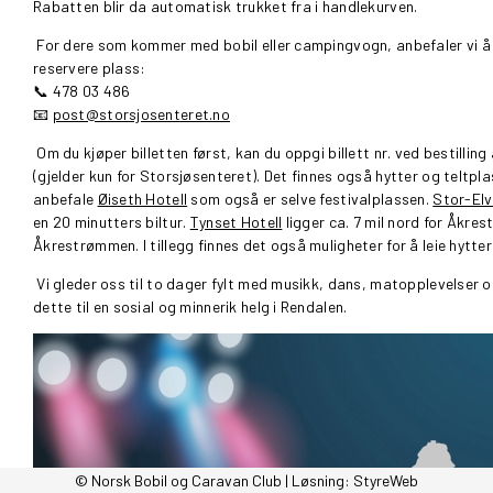
Rabatten blir da automatisk trukket fra i handlekurven.
For dere som kommer med bobil eller campingvogn, anbefaler vi 
reservere plass:
📞 478 03 486
📧
post@storsjosenteret.no
Om du kjøper billetten først, kan du oppgi billett nr. ved bestilli
(gjelder kun for Storsjøsenteret). Det finnes også hytter og teltp
anbefale
Øiseth Hotell
som også er selve festivalplassen.
Stor-Elv
en 20 minutters biltur.
Tynset Hotell
ligger ca. 7 mil nord for Åkr
Åkrestrømmen. I tillegg finnes det også muligheter for å leie hytter
Vi gleder oss til to dager fylt med musikk, dans, matopplevelser
dette til en sosial og minnerik helg i Rendalen.
© Norsk Bobil og Caravan Club | Løsning:
StyreWeb