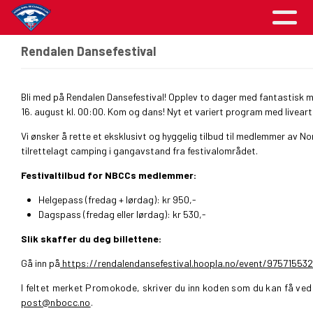
Rendalen Dansefestival
Bli med på Rendalen Dansefestival! Opplev to dager med fantastisk mus
16. august kl. 00:00. Kom og dans! Nyt et variert program med liveartis
Vi ønsker å rette et eksklusivt og hyggelig tilbud til medlemmer av N
tilrettelagt camping i gangavstand fra festivalområdet.
Festivaltilbud for NBCCs medlemmer:
Helgepass (fredag + lørdag): kr 950,-
Dagspass (fredag eller lørdag): kr 530,-
Slik skaffer du deg billettene:
Gå inn på
https://rendalendansefestival.hoopla.no/event/975715532
I feltet merket Promokode, skriver du inn koden som du kan få ve
post@nbocc.no
.