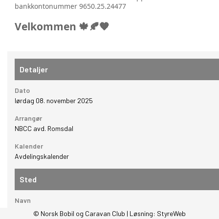
bankkontonummer 9650.25.24477
Velkommen 🍁🍂🧡
Detaljer
Dato
lørdag 08. november 2025
Arrangør
NBCC avd. Romsdal
Kalender
Avdelingskalender
Sted
Navn
IL Hjelset Fram Klubbhus
© Norsk Bobil og Caravan Club | Løsning:
StyreWeb