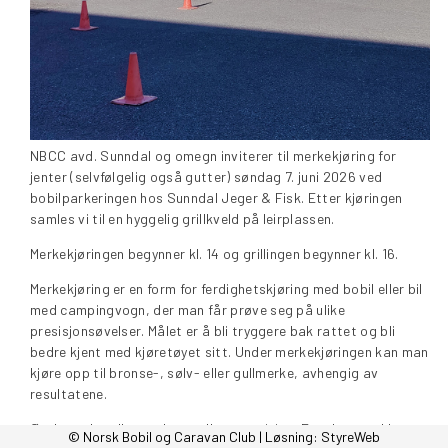
NBCC avd. Sunndal og omegn inviterer til merkekjøring for
jenter (selvfølgelig også gutter) søndag 7. juni 2026 ved
bobilparkeringen hos Sunndal Jeger & Fisk. Etter kjøringen
samles vi til en hyggelig grillkveld på leirplassen.
Merkekjøringen begynner kl. 14 og grillingen begynner kl. 16.
Merkekjøring er en form for ferdighetskjøring med bobil eller bil
med campingvogn, der man får prøve seg på ulike
presisjonsøvelser. Målet er å bli tryggere bak rattet og bli
bedre kjent med kjøretøyet sitt. Under merkekjøringen kan man
kjøre opp til bronse-, sølv- eller gullmerke, avhengig av
resultatene.
Øvelsene handler om kontroll og presisjon. For eksempel kan
© Norsk Bobil og Caravan Club | Løsning:
StyreWeb