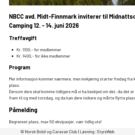
NBCC avd. Midt-Finnmark inviterer til Midnatts
Camping 12. - 14. juni 2026
Treffavgift
Kr. 1100,- for medlemmer
Kr. 1400,- for ikke medlemmer
Program
Mer informasjon kommer nærmere, men innkjøring starter fredag fra kl. 
plass.
Dersom dere skal komme tidligere må vi ha beskjed om det, da det er 
fram til og med torsdag, og da kan dere risikere og måtte flytte plas
Påmelding
Begrenset plass, max 50 ekvipasjer, vær tidlig ute!
© Norsk Bobil og Caravan Club | Løsning:
StyreWeb
Påmelding til Solgunn Wagelid på telefon 99 64 64 60
innen 29. mai 