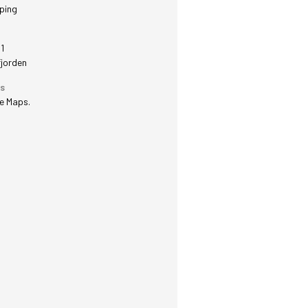
ping
1
fjorden
ks
le Maps
.