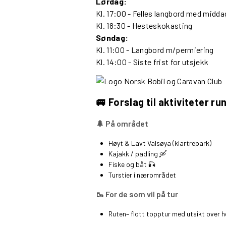
Lørdag:
Kl. 17:00 - Felles langbord med midda
Kl. 18:30 - Hesteskokasting
Søndag:
Kl. 11:00 - Langbord m/permiering
Kl. 14:00 - Siste frist for utsjekk
🚐 Forslag til aktiviteter ru
🌲 På området
Høyt & Lavt Valsøya (klartrepark)
Kajakk / padling 🛶
Fiske og båt 🎣
Turstier i nærområdet
🥾 For de som vil på tur
Ruten
– flott topptur med utsikt over 