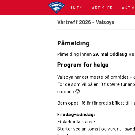
HJEM
ARTIKLER
AKTIV
Vårtreff 2026 - Valsøya
KALE
LISTE
Påmelding
Påmelding innen
29. mai
Oddlaug Ho
Program for helga
Valsøya har det meste på området – kl
For de som vil på en litt større tur an
campen 😊
Barn opptil 16 år får gratis billett til
Fredag-søndag:
Fiskekonkurranse
Starter ved ankomst og varer til sønda