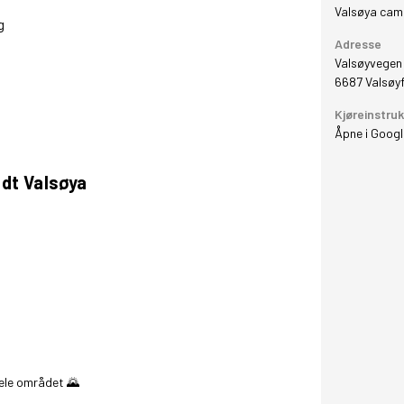
Valsøya cam
g
GRAFISK PROFIL
Adresse
Valsøyvegen 
ANNONSERING / ADVERTISING
6687
Valsøy
Kjøreinstru
Åpne i Goog
ndt Valsøya
hele området 🌄