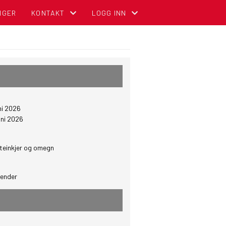
NGER
KONTAKT
LOGG INN
KONTAKT OSS
MIN SIDE FOR MEDLEMMER (GNIST)
ADMINISTRASJON
FOR TILLITSVALGTE (STYREWEB)
STYREOVERSIKT
NBCC INTRANETT FOR TILLITSVALGT
ni 2026
SENTRALE KOMITEER
OM DIGITALT MEDLEMSKORT (GNIST) O
uni 2026
teinkjer og omegn
lender