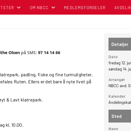
ITETER
OM NBCC
MEDLEMSFORDELER
AVDELI
NDER
BLI MEDLEM!
OM NORSK BOBIL OG CARAVAN CLUB
Detaljer
TIPS OG RÅD
lthe Olsen
på SMS:
97 14 14 66
Dato
fredag 12. ju
POLITISK REGNSKAP
søndag 14. j
atrepark, padling, fiske og fine turmuligheter.
Arrangør
befales Ruten. Ellers er det bare å nyte livet på
NBCC I MEDIA
NBCC avd. S
Kalender
CAMPINGBROSJYRER
 Høyt & Lavt klatrepark.
Avdelingska
VEDTEKTER
Sted
g kl. 10.00.
CAMPINGPORTALEN
Navn