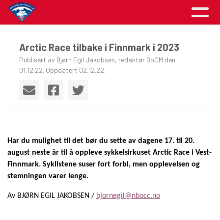
Arctic Race tilbake i Finnmark i 2023
Publisert av Bjørn Egil Jakobsen, redaktør BoCM den
01.12.22. Oppdatert 02.12.22.
Har du mulighet til det bør du sette av dagene 17. til 20.
august neste år til å oppleve sykkelsirkuset Arctic Race i Vest-
Finnmark. Syklistene suser fort forbi, men opplevelsen og
stemningen varer lenge.
Av BJØRN EGIL JAKOBSEN /
bjornegil@nbocc.no