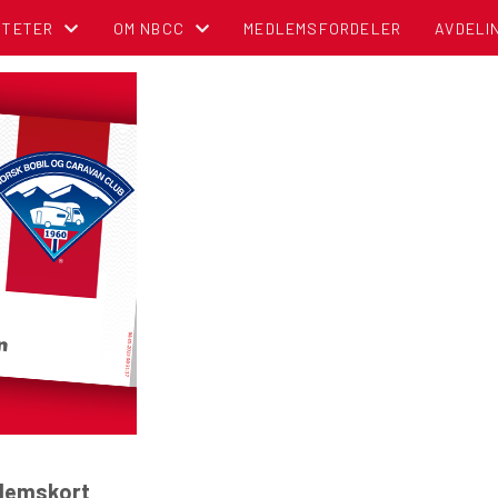
ITETER
OM NBCC
MEDLEMSFORDELER
AVDELI
NDER
BLI MEDLEM!
OM NORSK BOBIL OG CARAVAN CLUB
TIPS OG RÅD
POLITISK REGNSKAP
NBCC I MEDIA
CAMPINGBROSJYRER
VEDTEKTER
CAMPINGPORTALEN
dlemskort