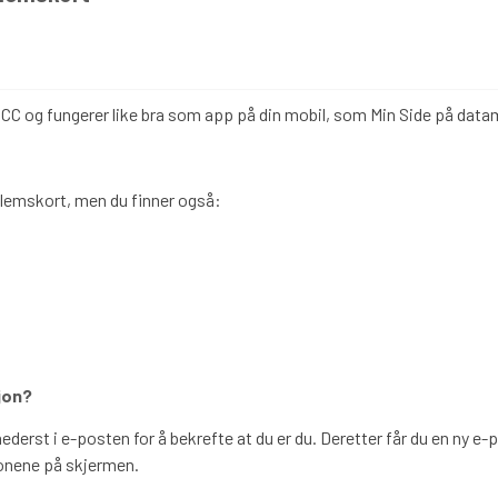
GRAFISK PROFIL
ANNONSERING / ADVERTISING
NBCC og fungerer like bra som app på din mobil, som Min Side på data
edlemskort, men du finner også:
sjon?
ederst i e-posten for å bekrefte at du er du. Deretter får du en ny 
jonene på skjermen.