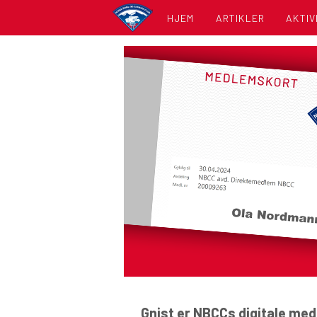
HJEM
ARTIKLER
AKTIV
KALE
LISTE
Gnist er NBCCs digitale me