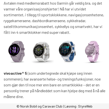
Avtalen med medlemsrabatt hos Garmin går veldig bra, og det
varmer våre organisasjonshjerter! Nå har vi utvidet
sortimentet, i tillegg til sportsklokkene, navigasjonsenhetene,
ryggekameraene, dashbordkameraene, sykkelradar,
satelittkommunikasjonsenhet, sykkellys og smartvekt, har vi
fått inn 4 smartklokker med super rabatt.
vívoactive® 5
(som undertegnede skal kjøpe seg innen
sommeren), har avanserte helse- og treningsfunksjoner, noe
som gjør den til noe mer enn bare en smartklokke – det er en
personlig trener på håndleddet som kan hjelpe deg med å nå alle
målene dine.
epix™ (Gen 2)
Uansett hvilke mål du har satt deg, epix har det
© Norsk Bobil og Caravan Club | Løsning:
StyreWeb