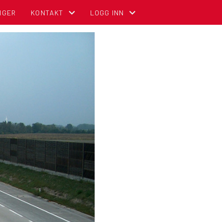
NGER
KONTAKT
LOGG INN
KONTAKT OSS
MIN SIDE FOR MEDLEMMER (GNIST)
ADMINISTRASJON
FOR TILLITSVALGTE (STYREWEB)
STYREOVERSIKT
NBCC INTRANETT FOR TILLITSVALGT
SENTRALE KOMITEER
OM DIGITALT MEDLEMSKORT (GNIST) O