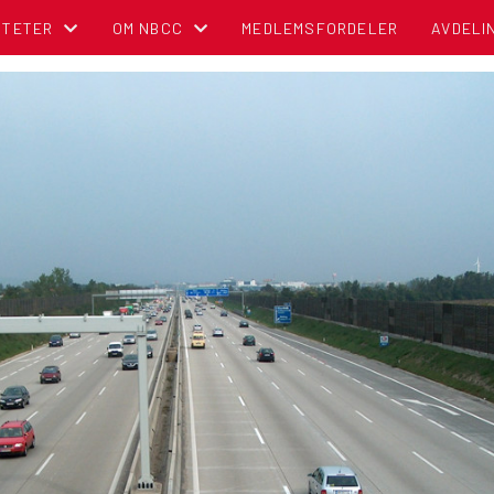
ITETER
OM NBCC
MEDLEMSFORDELER
AVDELI
NDER
BLI MEDLEM!
OM NORSK BOBIL OG CARAVAN CLUB
TIPS OG RÅD
POLITISK REGNSKAP
NBCC I MEDIA
CAMPINGBROSJYRER
VEDTEKTER
CAMPINGPORTALEN